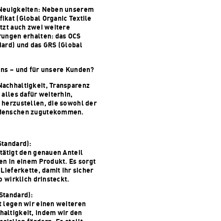
 Neuigkeiten: Neben unserem
ikat (Global Organic Textile
tzt auch zwei weitere
rungen erhalten: das OCS
dard) und das GRS (Global
uns – und für unsere Kunden?
achhaltigkeit, Transparenz
 alles dafür weiterhin,
 herzustellen, die sowohl der
 Menschen zugutekommen.
Standard):
tätigt den genauen Anteil
en in einem Produkt. Es sorgt
 Lieferkette, damit ihr sicher
o wirklich drinsteckt.
Standard):
t legen wir einen weiteren
altigkeit, indem wir den