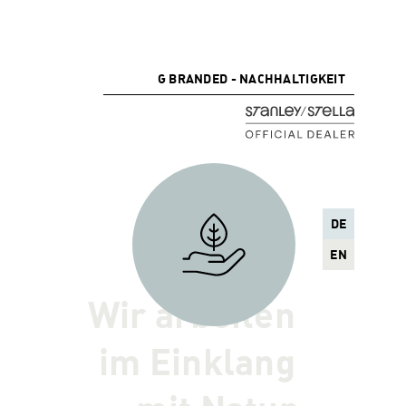
G BRANDED - NACHHALTIGKEIT
DE
EN
Wir arbeiten
im Einklang