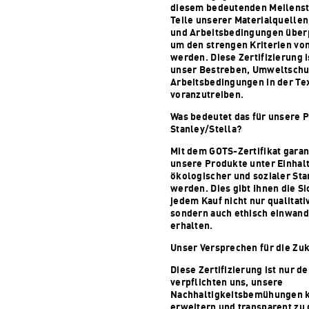
diesem bedeutenden Meilenste
Teile unserer Materialquelle
und Arbeitsbedingungen überp
um den strengen Kriterien vo
werden. Diese Zertifizierung i
unser Bestreben, Umweltschut
Arbeitsbedingungen in der Tex
voranzutreiben.
Was bedeutet das für unsere 
Stanley/Stella?
Mit dem GOTS-Zertifikat garan
unsere Produkte unter Einhal
ökologischer und sozialer Sta
werden. Dies gibt Ihnen die Si
jedem Kauf nicht nur qualitat
sondern auch ethisch einwand
erhalten.
Unser Versprechen für die Zu
Diese Zertifizierung ist nur d
verpflichten uns, unsere
Nachhaltigkeitsbemühungen k
erweitern und transparent zu 