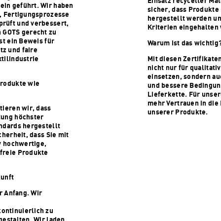
Einsatz recycelter Mat
in geführt. Wir haben
sicher, dass Produkte 
n, Fertigungsprozesse
hergestellt werden un
rüft und verbessert,
Kriterien eingehalten
n GOTS gerecht zu
st ein Beweis für
Warum ist das wichtig
z und faire
tilindustrie
Mit diesen Zertifikate
nicht nur für qualitat
einsetzen, sondern au
Produkte wie
und bessere Bedingun
Lieferkette. Für unse
mehr Vertrauen in die
tieren wir, dass
unserer Produkte.
tung höchster
ndards hergestellt
cherheit, dass Sie mit
iv hochwertige,
freie Produkte
kunft
er Anfang. Wir
ontinuierlich zu
gestalten. Wir laden