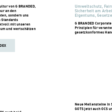
Umweltschutz, Fair
ultur von G BRANDED,
Sicherheit am Arbei
nur an den
Eigentums, Gesetze
hten, sondern uns
n Standards
G BRANDED Corporate 
ktvoll mit unseren
Prinzipien für verant
um und wertschätzen
gesetzkonformes Han
DEX
Neue Meilensteine in 
GOTS jetzt auch OCS u