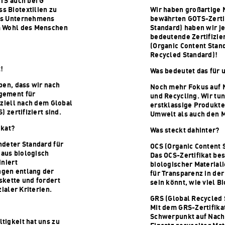
TS auch bei G
 Biotextilien zu
Wir haben großartige
es Unternehmens
bewährten GOTS-Zertif
m Wohl des Menschen
Standard) haben wir je
bedeutende Zertifizie
(Organic Content Stan
Recycled Standard)!
!
Was bedeutet das für 
ben, dass wir nach
Noch mehr Fokus auf N
gement für
und Recycling. Wir tun
iziell nach dem Global
erstklassige Produkte
 zertifiziert sind.
Umwelt als auch den
ikat?
Was steckt dahinter?
ndeter Standard für
OCS (Organic Content 
 aus biologisch
Das OCS-Zertifikat bes
iniert
biologischer Materiali
gen entlang der
für Transparenz in der
skette und fordert
sein könnt, wie viel Bi
ialer Kriterien.
GRS (Global Recycled 
Mit dem GRS-Zertifika
Schwerpunkt auf Nachh
tigkeit hat uns zu