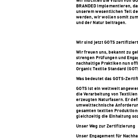
Wir möchten die Vision von GO
BRANDED implementieren, dass
unserem wesentlichen Teil d
werden, wir wollen somit zu
und der Natur beitragen.
Wir sind jetzt GOTS zertifiziert
Wir freuen uns, bekannt zu ge
strengen Prüfungen und Enga
nachhaltige Praktiken nun off
Organic Textile Standard (GOTS)
Was bedeutet das GOTS-Zertif
GOTS ist ein weltweit angewe
die Verarbeitung von Textilien
erzeugten Naturfasern. Er def
umwelttechnische Anforderun
gesamten textilen Produktion
gleichzeitig die Einhaltung soz
Unser Weg zur Zertifizierung
Unser Engagement für Nachhal