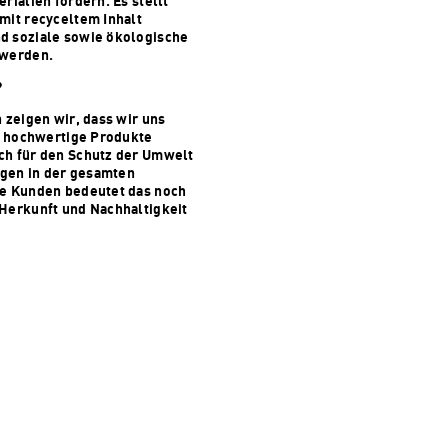
erialien fördern. Es stellt
mit recyceltem Inhalt
d soziale sowie ökologische
 werden.
?
n zeigen wir, dass wir uns
iv hochwertige Produkte
ch für den Schutz der Umwelt
gen in der gesamten
re Kunden bedeutet das noch
 Herkunft und Nachhaltigkeit