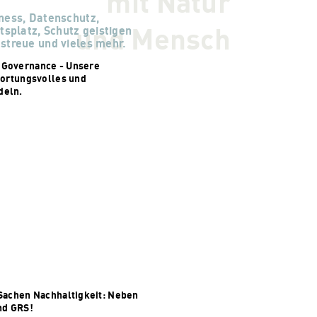
mit Natur
ness, Datenschutz,
und Mensch
tsplatz, Schutz geistigen
streue und vieles mehr.
Governance - Unsere
wortungsvolles und
deln.
Sachen Nachhaltigkeit: Neben
nd GRS!