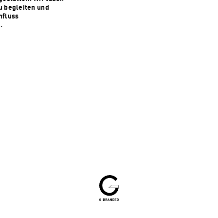
zu begleiten und
nfluss
.